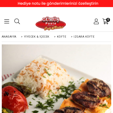
0
ANASAYFA
>
YIYECEK & İÇECEK
>
KÖFTE
>
IZGARA KÖFTE