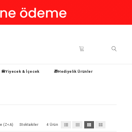
🍔Yiyecek & İçecek
🎁Hediyelik Ürünler
e (Z<A)
Stoktakiler
4 Ürün