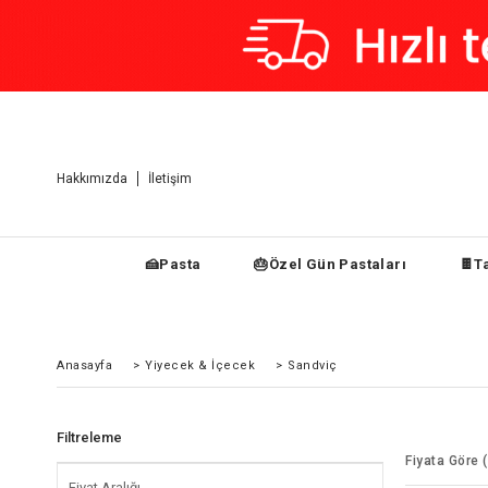
Hakkımızda
İletişim
🍰Pasta
🎂Özel Gün Pastaları
🍫Ta
Anasayfa
>
Yiyecek & İçecek
>
Sandviç
Filtreleme
Fiyata Göre 
Fiyat Aralığı