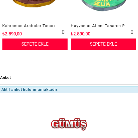
Kahraman Arabalar Tasarım Pasta
Hayvanlar Alemi Tasarım Pasta
.890,00
₺2.890,00
₺2.
SEPETE EKLE
SEPETE EKLE
Anket
Aktif anket bulunmamaktadır.