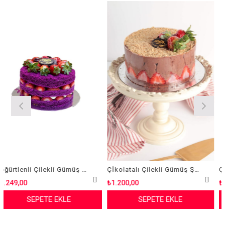
Böğürtlenli Çilekli Gümüş Special Yaş Pasta
Çİkolatalı Çilekli Gümüş Şeffaf Yaş Pasta
Çikolatalı
₺1.200,00
₺1.200,00
SEPETE EKLE
SEPETE EKLE
S