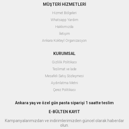
MÜŞTERİ HİZMETLERİ
Hizmet Bölgeleri
Whatsapp Yardım
Hakkımızda
İletişim
Ankara Kokteyl Organizasyon
KURUMSAL
Gizlilik Politikası
Teslimat ve İade
Mesafeli Satış Sözleşmesi
Aydınlatma Metni
Çerez Politikası
Ankara yaş ve özel gün pasta siparişi 1 saatte teslim
E-BÜLTEN KAYIT
Kampanyalarımızdan ve indirimlerimizden güncel olarak haberdar
olun.