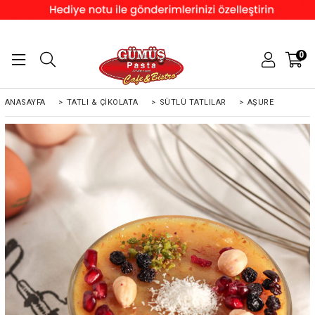
0
ANASAYFA
>
TATLI & ÇIKOLATA
>
SÜTLÜ TATLILAR
>
AŞURE