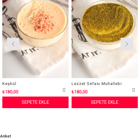
l
Lezzet Sefası Muhallebi
Magno
00
₺180,00
₺180,
SEPETE EKLE
SEPETE EKLE
Anket